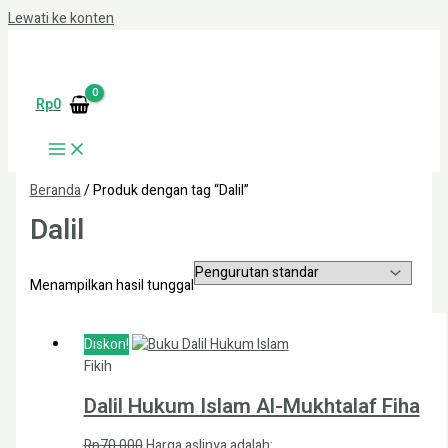
bonusu
Lewati ke konten
jojobet
Rp
0
Beranda
/ Produk dengan tag “Dalil”
Dalil
Menampilkan hasil tunggal
Diskon!
Fikih
Dalil Hukum Islam Al-Mukhtalaf Fiha
Rp
70.000
Harga aslinya adalah: