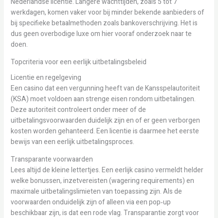
Nederlandse licentie. Langere wachttijden, zoals 5 tot 7
werkdagen, komen vaker voor bij minder bekende aanbieders of
bij specifieke betaalmethoden zoals bankoverschrijving. Het is
dus geen overbodige luxe om hier vooraf onderzoek naar te
doen.
Topcriteria voor een eerlijk uitbetalingsbeleid
Licentie en regelgeving
Een casino dat een vergunning heeft van de Kansspelautoriteit
(KSA) moet voldoen aan strenge eisen rondom uitbetalingen.
Deze autoriteit controleert onder meer of de
uitbetalingsvoorwaarden duidelijk zijn en of er geen verborgen
kosten worden gehanteerd. Een licentie is daarmee het eerste
bewijs van een eerlijk uitbetalingsproces.
Transparante voorwaarden
Lees altijd de kleine lettertjes. Een eerlijk casino vermeldt helder
welke bonussen, inzetvereisten (wagering requirements) en
maximale uitbetalingslimieten van toepassing zijn. Als de
voorwaarden onduidelijk zijn of alleen via een pop‑up
beschikbaar zijn, is dat een rode vlag. Transparantie zorgt voor