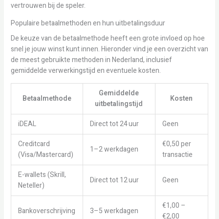
vertrouwen bij de speler.
Populaire betaalmethoden en hun uitbetalingsduur
De keuze van de betaalmethode heeft een grote invloed op hoe
snel je jouw winst kunt innen. Hieronder vind je een overzicht van
de meest gebruikte methoden in Nederland, inclusief
gemiddelde verwerkingstijd en eventuele kosten.
Gemiddelde
Betaalmethode
Kosten
uitbetalingstijd
iDEAL
Direct tot 24 uur
Geen
Creditcard
€0,50 per
1–2 werkdagen
(Visa/Mastercard)
transactie
E-wallets (Skrill,
Direct tot 12 uur
Geen
Neteller)
€1,00 –
Bankoverschrijving
3–5 werkdagen
€2,00