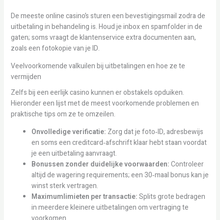
De meeste online casino’s sturen een bevestigingsmail zodra de
uitbetaling in behandeling is. Houd je inbox en spamfolder in de
gaten; soms vraagt de klantenservice extra documenten aan,
zoals een fotokopie van je ID.
Veelvoorkomende valkuilen bij uitbetalingen en hoe ze te
vermijden
Zelfs bij een eerlijk casino kunnen er obstakels opduiken.
Hieronder een lijst met de meest voorkomende problemen en
praktische tips om ze te omzeilen.
Onvolledige verificatie:
Zorg dat je foto‑ID, adresbewijs
en soms een creditcard‑afschrift klaar hebt staan voordat
je een uitbetaling aanvraagt.
Bonussen zonder duidelijke voorwaarden:
Controleer
altijd de wagering requirements; een 30‑maal bonus kan je
winst sterk vertragen.
Maximumlimieten per transactie:
Splits grote bedragen
in meerdere kleinere uitbetalingen om vertraging te
voorkomen.