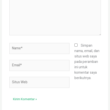
Name*
Simpan
nama, email, dan
situs web saya
pada peramban
Email*
ini untuk
komentar saya
berikutnya.
Situs
Web