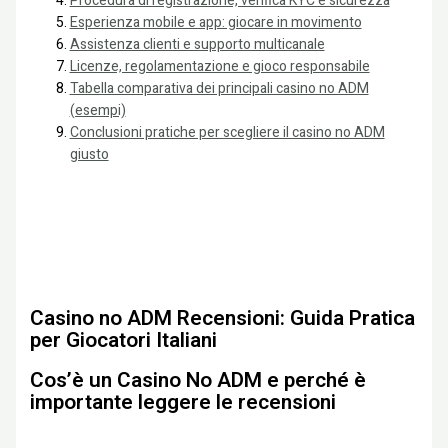
Procedura di registrazione, verifica KYC e sicurezza
Esperienza mobile e app: giocare in movimento
Assistenza clienti e supporto multicanale
Licenze, regolamentazione e gioco responsabile
Tabella comparativa dei principali casino no ADM
(esempi)
Conclusioni pratiche per scegliere il casino no ADM
giusto
Casino no ADM Recensioni: Guida Pratica
per Giocatori Italiani
Cos’è un Casino No ADM e perché è
importante leggere le recensioni