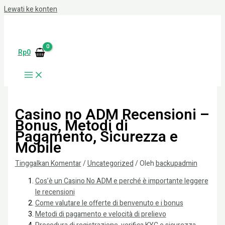
u
jojobet
Lewati ke konten
Rp
0
Casino no ADM Recensioni –
Bonus, Metodi di
Pagamento, Sicurezza e
Mobile
Tinggalkan Komentar
/
Uncategorized
/ Oleh
backupadmin
Cos’è un Casino No ADM e perché è importante leggere
le recensioni
Come valutare le offerte di benvenuto e i bonus
Metodi di pagamento e velocità di prelievo