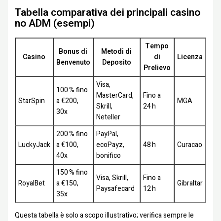
Tabella comparativa dei principali casino
no ADM (esempi)
Tempo
Bonus di
Metodi di
Casino
di
Licenza
Benvenuto
Deposito
Prelievo
Visa,
100 % fino
MasterCard,
Fino a
StarSpin
a €200,
MGA
Skrill,
24 h
30x
Neteller
200 % fino
PayPal,
LuckyJack
a €100,
ecoPayz,
48 h
Curacao
40x
bonifico
150 % fino
Visa, Skrill,
Fino a
RoyalBet
a €150,
Gibraltar
Paysafecard
12 h
35x
Questa tabella è solo a scopo illustrativo; verifica sempre le