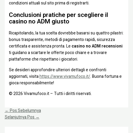
condizioni attuali sul sito prima di registrarti.
Conclusioni pratiche per scegliere il
casino no ADM giusto
Ricapitolando, la tua scelta dovrebbe basarsi su quattro pilastri:
bonus trasparente, metodi di pagamento rapidi, sicurezza
certificata e assistenza pronta. Le
casino no ADM recensioni
ti guidano a scartare le offerte poco chiare e a trovare
piattaforme che rispettano i giocatori.
Se desideri approfondire ulteriori dettagli e confronti
aggiornati, visita
https://www.vivamufoco.it/
. Buona fortuna e
gioca responsabilmente!
© 2026 Vivamufoco.it – Tutti i diritti riservati.
←
Pos Sebelumnya
Selanjutnya Pos
→