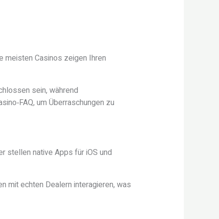
ie meisten Casinos zeigen Ihren
schlossen sein, während
asino‑FAQ, um Überraschungen zu
er stellen native Apps für iOS und
n mit echten Dealern interagieren, was