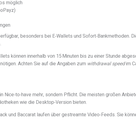
nos möglich
ecoPayz)
ungen
 verfügbar, besonders bei E‑Wallets und Sofort‑Bankmethoden. D
.
llets können innerhalb von 15 Minuten bis zu einer Stunde abge
ötigen. Achten Sie auf die Angaben zum
withdrawal speed
im C
ein Nice‑to‑have mehr, sondern Pflicht. Die meisten großen Anbiet
bliotheken wie die Desktop‑Version bieten.
jack und Baccarat laufen über gestreamte Video‑Feeds. Sie könne