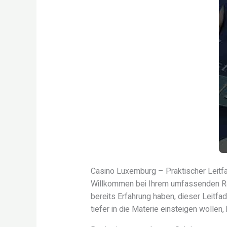
Casino Luxemburg – Praktischer Leitfa
Willkommen bei Ihrem umfassenden R
bereits Erfahrung haben, dieser Leitf
tiefer in die Materie einsteigen wollen