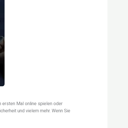
m ersten Mal online spielen oder
icherheit und vielem mehr. Wenn Sie