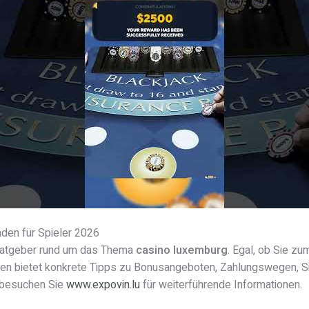
den für Spieler 2026
atgeber rund um das Thema
casino luxemburg
. Egal, ob Sie zu
aden bietet konkrete Tipps zu Bonusangeboten, Zahlungswegen, S
, besuchen Sie
www.expovin.lu
für weiterführende Informationen.