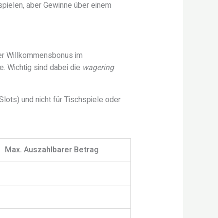
spielen, aber Gewinne über einem
her Willkommensbonus im
. Wichtig sind dabei die
wagering
lots) und nicht für Tischspiele oder
Max. Auszahlbarer Betrag