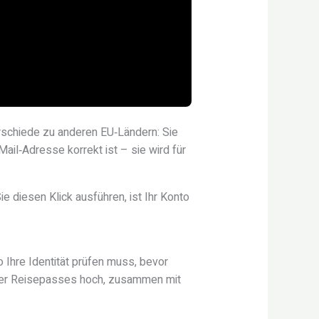
erschiede zu anderen EU‑Ländern: Sie
il‑Adresse korrekt ist – sie wird für
 diesen Klick ausführen, ist Ihr Konto
Ihre Identität prüfen muss, bevor
der Reisepasses hoch, zusammen mit