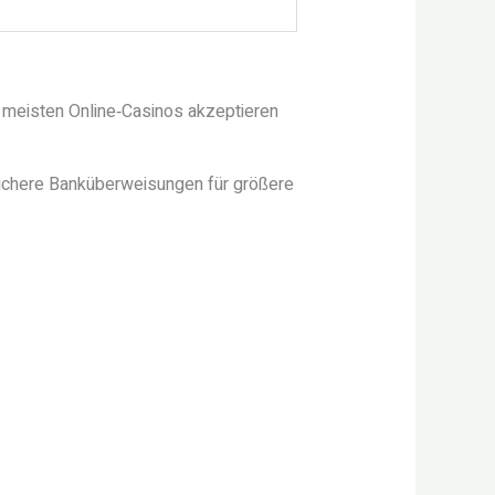
e meisten Online‑Casinos akzeptieren
 sichere Banküberweisungen für größere