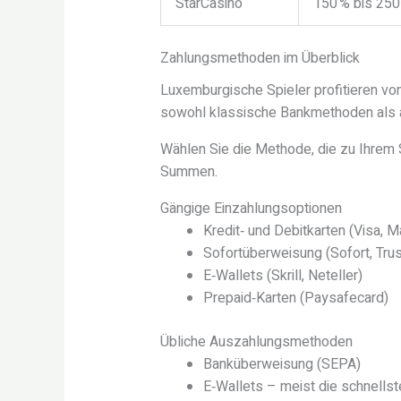
StarCasino
150 % bis 250 
Zahlungsmethoden im Überblick
Luxemburgische Spieler profitieren von
sowohl klassische Bankmethoden als 
Wählen Sie die Methode, die zu Ihrem S
Summen.
Gängige Einzahlungsoptionen
Kredit‑ und Debitkarten (Visa, M
Sofortüberweisung (Sofort, Trus
E‑Wallets (Skrill, Neteller)
Prepaid‑Karten (Paysafecard)
Übliche Auszahlungsmethoden
Banküberweisung (SEPA)
E‑Wallets – meist die schnellst