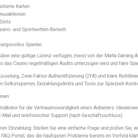
icherte Karten
onusaktionen
Slots
sino‑ und Sportwetten‑Bereich
rtungsvolles Spielen
ber eine gültige Lizenz verfügen, meist von der Malta Gaming A
ss das Casino regelmäßigen Audits unterzogen wird und faire Spi
lüsselung, Zwei‑Faktor‑Authentifizierung (2FA) und klare Richtl
n Selbstsperren, Einzahlungslimits und Tools zur Spielzeit‑Kontro
nnen
 Indikator für die Vertrauenswürdigkeit eines Anbieters. Idealer
E‑Mail und telefonischer Support (nach Geschäftsschluss).
ren Einzahlung: Stellen Sie eine einfache Frage und prüfen Sie,
 FAQ‑Portal, das die häufigsten Probleme bereits im Vorfeld klärt